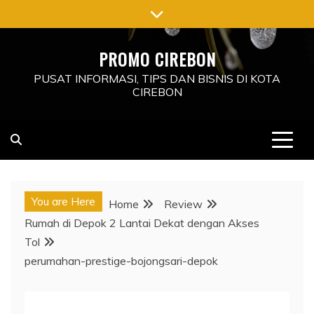
Skip
to
content
PROMO CIREBON
PUSAT INFORMASI, TIPS DAN BISNIS DI KOTA
CIREBON
You are Here
Home
Review
Rumah di Depok 2 Lantai Dekat dengan Akses
Tol
perumahan-prestige-bojongsari-depok