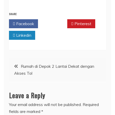
SHARE
Facebook
Twitter
Pinterest
Linkedin
Post
Rumah di Depok 2 Lantai Dekat dengan
Akses Tol
navigation
Leave a Reply
Your email address will not be published.
Required
fields are marked
*