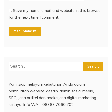
Save my name, email, and website in this browser
for the next time I comment.
Search
for:
Kami siap melayani kebutuhan Anda dalam
pembuatan website, desain, admin sosial media,
SEO, Jasa artikel dan aneka jasa digital marketing
lainnya. Info WA – 08383.7060.702