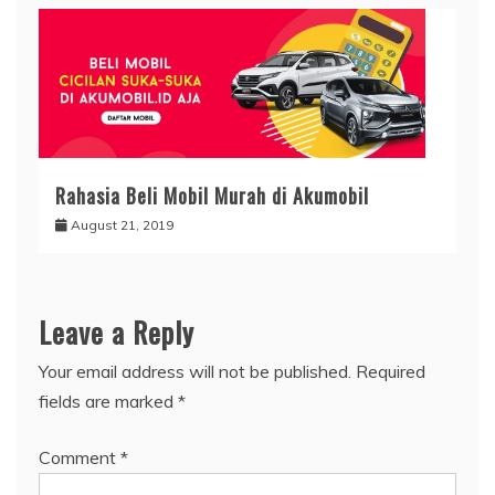
Rahasia Beli Mobil Murah di Akumobil
August 21, 2019
Leave a Reply
Your email address will not be published.
Required
fields are marked
*
Comment
*