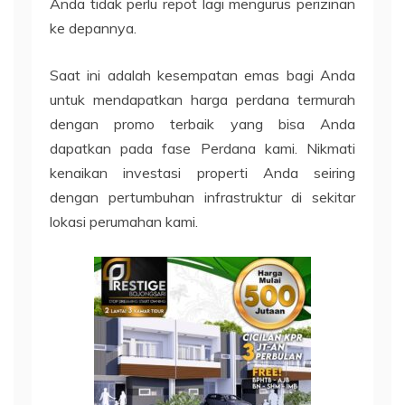
Anda tidak perlu repot lagi mengurus perizinan
ke depannya.
Saat ini adalah kesempatan emas bagi Anda
untuk mendapatkan harga perdana termurah
dengan promo terbaik yang bisa Anda
dapatkan pada fase Perdana kami. Nikmati
kenaikan investasi properti Anda seiring
dengan pertumbuhan infrastruktur di sekitar
lokasi perumahan kami.