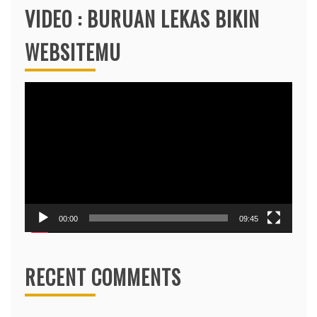
VIDEO : BURUAN LEKAS BIKIN
WEBSITEMU
Video
Player
00:00
09:45
RECENT COMMENTS