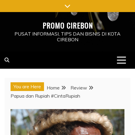
Skip
to
content
PROMO CIREBON
PUSAT INFORMASI, TIPS DAN BISNIS DI KOTA
CIREBON
You are Here
Home
Review
Papua dan Rupiah #CintaRupiah