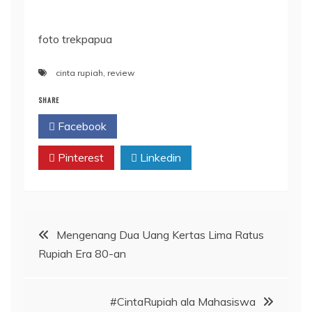
foto trekpapua
cinta rupiah
,
review
SHARE
Facebook
Twitter
Pinterest
Linkedin
Post
Mengenang Dua Uang Kertas Lima Ratus
Rupiah Era 80-an
navigation
#CintaRupiah ala Mahasiswa