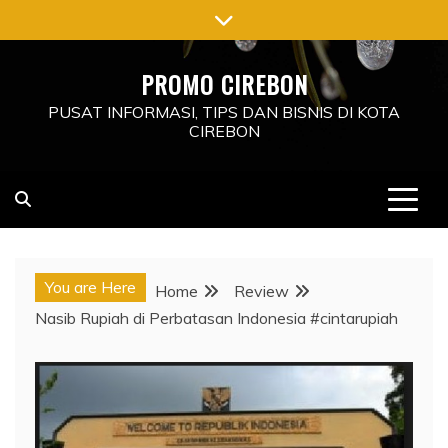
Skip
to
content
PROMO CIREBON
PUSAT INFORMASI, TIPS DAN BISNIS DI KOTA
CIREBON
You are Here
Home
Review
Nasib Rupiah di Perbatasan Indonesia #cintarupiah