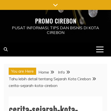
Skip
to
content
PROMO CIREBON
PUSAT INFORMASI, TIPS DAN BISNIS DI KOTA
CIREBON
You are Here
Home
Info
Tahu lebih detail tentang Sejarah Kota Cirebon
cerita-sejarah-kota-cirebon
cerita-sejarah-kota-