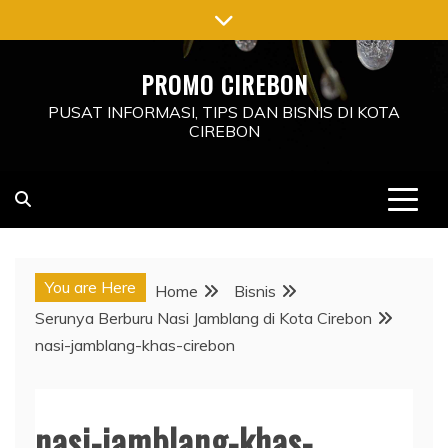
Skip
to
content
PROMO CIREBON
PUSAT INFORMASI, TIPS DAN BISNIS DI KOTA
CIREBON
You are Here
Home
Bisnis
Serunya Berburu Nasi Jamblang di Kota Cirebon
nasi-jamblang-khas-cirebon
nasi-jamblang-khas-