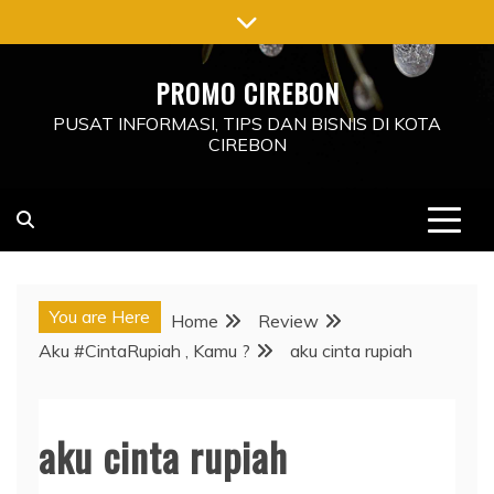
Skip
to
content
PROMO CIREBON
PUSAT INFORMASI, TIPS DAN BISNIS DI KOTA
CIREBON
You are Here
Home
Review
Aku #CintaRupiah , Kamu ?
aku cinta rupiah
aku cinta rupiah