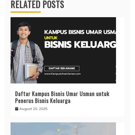
RELATED POSTS
Daftar Kampus Bisnis Umar Usman untuk
Penerus Bisnis Keluarga
August 20, 2025