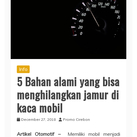
Info
5 Bahan alami yang bisa
menghilangkan jamur di
kaca mobil
December 27, 2018
Promo Cirebon
Artikel Otomotif –
Memiliki mobil menjadi