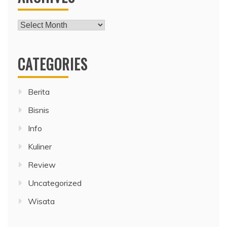
Archives
CATEGORIES
Berita
Bisnis
Info
Kuliner
Review
Uncategorized
Wisata