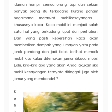
idaman hampir semua orang, tapi dari sekian
banyak orang itu terkadang kurang paham
bagaimana merawat mobilkesayangan ,
khususnya kaca. Kaca mobil ini menjadi salah
satu hal yang terkadang luput dari perhatian.
Dan yang pasti kebersihan kaca akan
memberikan dampak yang lumayan yaitu pada
jarak pandang dan jadi tidak terlihat menarik
mobil kita kalau ditemukan jamur dikaca mobil.
Lalu, kira-kira apa yang akan Anda lakukan jika
mobil kesayangan ternyata ditinggali juga oleh
jamur yang membandel ?
K
e
ti
k