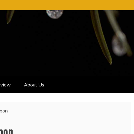
view
About Us
ebon
ebon