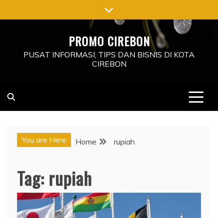
Skip
to
content
PROMO CIREBON
PUSAT INFORMASI, TIPS DAN BISNIS DI KOTA
CIREBON
You are Here
Home
rupiah
Tag:
rupiah